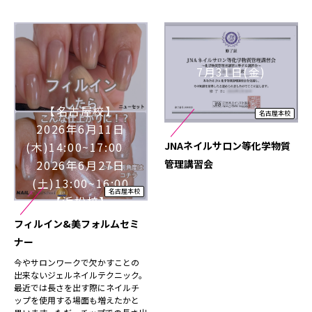
7月31日(金)
【名古屋校】
名古屋本校
2026年6月11日
(木)14:00~17:00
JNAネイルサロン等化学物質
2026年6月27日
管理講習会
(土)13:00~16:00
名古屋本校
【浜松校】
2026年6月27日
フィルイン&美フォルムセミ
(土)10:00～13:00
ナー
2026年7月18日
今やサロンワークで欠かすことの
(土)10:00～13:00
出来ないジェルネイルテクニック。
最近では長さを出す際にネイルチ
ップを使用する場面も増えたかと