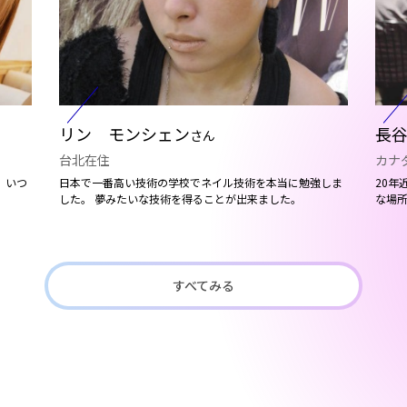
リン モンシェン
長谷
さん
台北在住
カナ
。いつ
日本で一番高い技術の学校でネイル技術を本当に勉強しま
20年
した。 夢みたいな技術を得ることが出来ました。
な場所
すべてみる