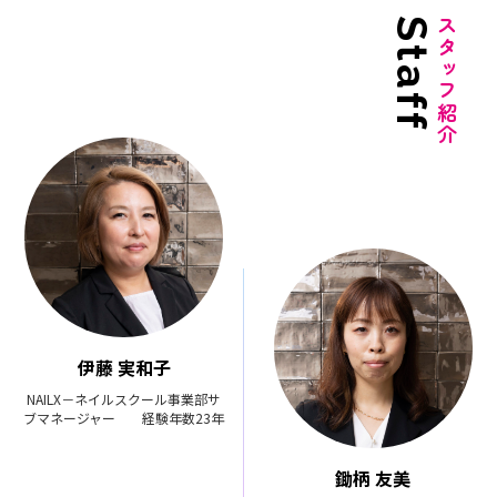
Staff
スタッフ紹介
伊藤 実和子
NAILX－ネイルスクール事業部サ
ブマネージャー 経験年数23年
鋤柄 友美