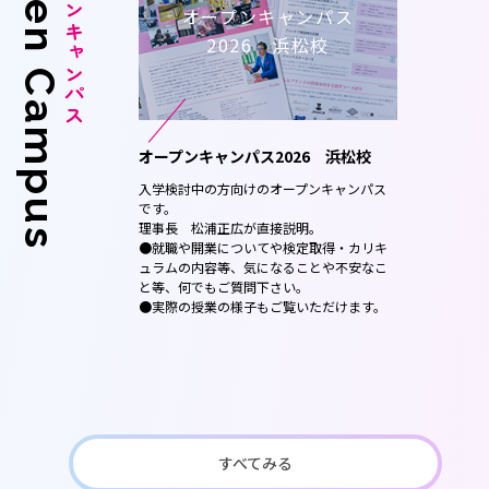
Open Campus
オープンキャンパス
パス
オープンキャンパス
本校
2026 浜松校
 名古屋本
オープンキャンパス2026 浜松校
入学検討中の方向けのオープンキャンパス
です。
キャンパス
理事長 松浦正広が直接説明。
●就職や開業についてや検定取得・カリキ
浦正広が直
ュラムの内容等、気になることや不安なこ
と等、何でもご質問下さい。
得・カリキ
●実際の授業の様子もご覧いただけます。
や不安なこ
だけます。
すべてみる