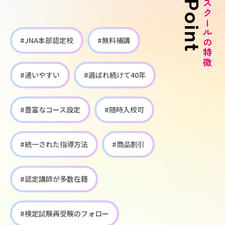
Point
スクールの特徴
#JNA本部認定校
#無料補講
#通いやすい
#選ばれ続けて40年
#豊富なコース設定
#随時入校可
#統一された指導方法
#商品割引
#認定講師が多数在籍
#検定試験再受験のフォロー