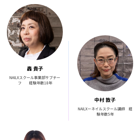
轟 貴子
NAILXスクール事業部サブチー
フ 経験年数18年
中村 敦子
NAILXーネイルスクール講師 経
験年数5年