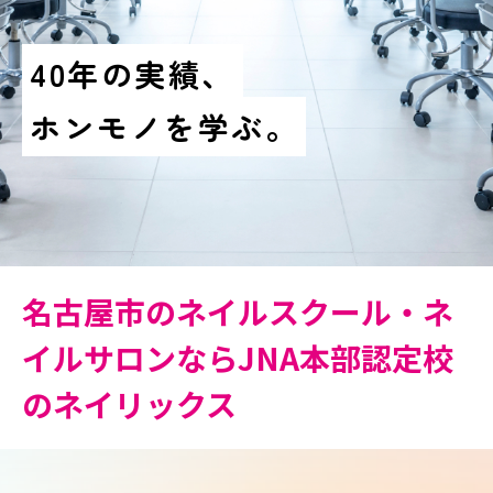
の実績、
40年
ノを学ぶ。
ホンモ
名古屋市のネイルスクール・ネ
イルサロンならJNA本部認定校
のネイリックス