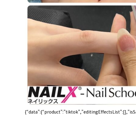
{“data”:{“product”:”tiktok”,”editingEffectsList”:[],”i