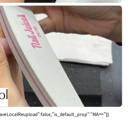
sSaveLocalReupload”:false,”is_default_prop”:”MA==”}}