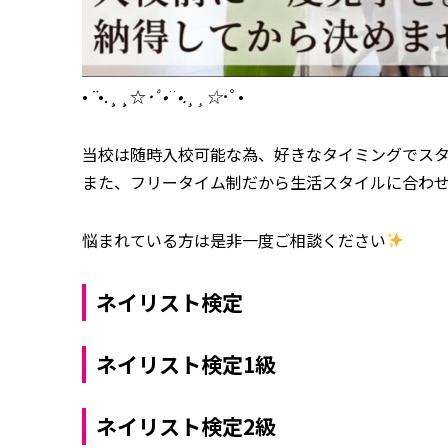
•
¨
•.¸¸☆
･ﾟ•
¨
•.¸¸☆
･ﾟ•
当校は随時入校可能な為、好きなタイミングでス
また、フリータイム制だから生活スタイルに合わ
悩まれている方は是非一度ご相談ください
ネイリスト検定
ネイリスト検定1級
ネイリスト検定2級