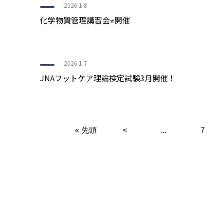
2026.1.8
化学物質管理講習会⭐︎開催
2026.1.7
JNAフットケア理論検定試験3月開催！
« 先頭
<
...
7