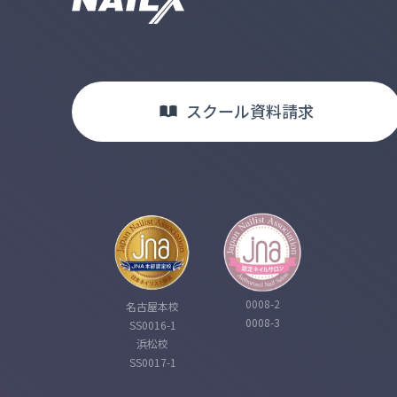
スクール
資料請求
0008-2
名古屋本校
0008-3
SS0016-1
浜松校
SS0017-1