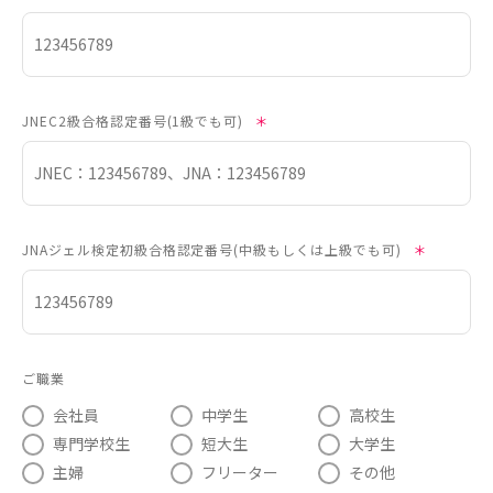
JNEC2級合格認定番号(1級でも可)
＊
JNAジェル検定初級合格認定番号(中級もしくは上級でも可)
＊
ご職業
会社員
中学生
高校生
専門学校生
短大生
大学生
主婦
フリーター
その他