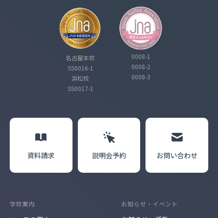
0008-1
名古屋本校
0008-2
SS0016-1
0008-3
浜松校
SS0017-1
資料請求
説明会
予約
お問い合わせ
学校案内
お知らせ・イベント